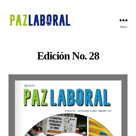
Menu
revista
paz
laboral
Edición No. 28