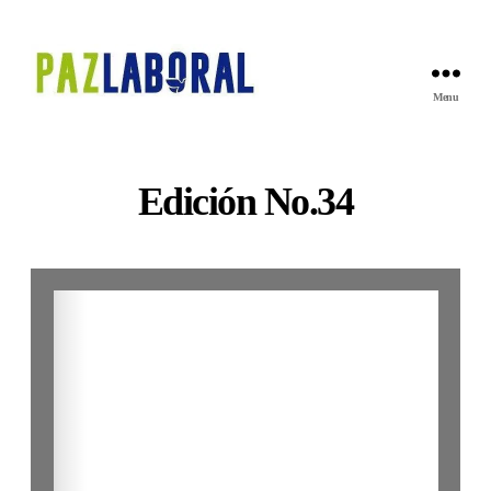
Menu
revista
paz
laboral
Edición No.34